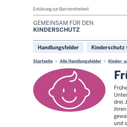
Header Top
Direkt zum Inhalt
Erklärung zur Barrierefreiheit
GEMEINSAM FÜR DEN
KINDERSCHUTZ
Hauptnavigation
Handlungsfelder
Kinderschutz
Pfadnavigation
Startseite
Alle Handlungsfelder
Kinder- 
Fr
Frühe
Unter
drei 
ihren
gewal
und 