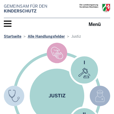
Direkt zum Inhalt
GEMEINSAM FÜR DEN
KINDERSCHUTZ
Navigation aktivieren/deaktivieren
Menü
Pfadnavigation
Startseite
Alle Handlungsfelder
Justiz