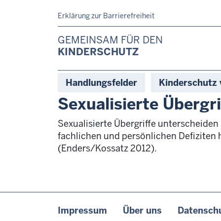
Header Top
Direkt zum Inhalt
Erklärung zur Barrierefreiheit
GEMEINSAM FÜR DEN
KINDERSCHUTZ
Hauptnavigation
Handlungsfelder
Kinderschutz
Sexualisierte Übergri
Sexualisierte Übergriffe unterscheiden
fachlichen und persönlichen Defiziten
(Enders/Kossatz 2012).
Fußzeile
Impressum
Über uns
Datensch